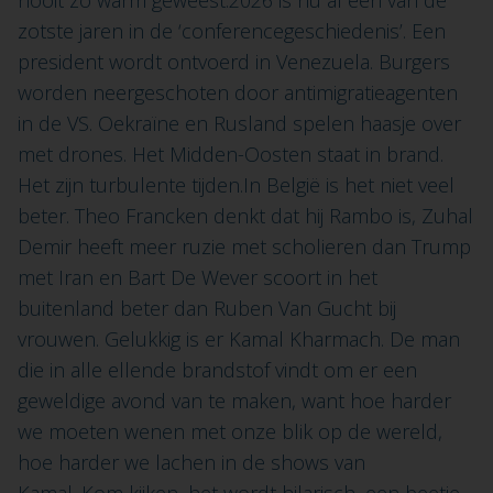
nooit zo warm geweest.2026 is nu al één van de
zotste jaren in de ‘conferencegeschiedenis’. Een
president wordt ontvoerd in Venezuela. Burgers
worden neergeschoten door antimigratieagenten
in de VS. Oekraïne en Rusland spelen haasje over
met drones. Het Midden-Oosten staat in brand.
Het zijn turbulente tijden.In België is het niet veel
beter. Theo Francken denkt dat hij Rambo is, Zuhal
Demir heeft meer ruzie met scholieren dan Trump
met Iran en Bart De Wever scoort in het
buitenland beter dan Ruben Van Gucht bij
vrouwen. Gelukkig is er Kamal Kharmach. De man
die in alle ellende brandstof vindt om er een
geweldige avond van te maken, want hoe harder
we moeten wenen met onze blik op de wereld,
hoe harder we lachen in de shows van