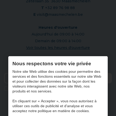
Zetellaan 35 3630 Maasmechelen
T
+32 89 76 98 88
E
visit@maasmechelen.be
Heures d'ouverture
Aujourd'hui de 09:00 à 14:00
Demain de 09:00 à 14:00
Voir toutes les heures d'ouverture
S'abonner à notre newsletter
Nous respectons votre vie privée
Notre site Web utilise des cookies pour permettre des
services et des fonctions essentiels sur notre site Web
et pour collecter des données sur la façon dont les
Envo
visiteurs interagissent avec notre site Web, nos
Ik geef de toestemming om mijn gegevens te bewaren en
produits et nos services.
verwerken zoals aangegeven in onze
privacy statement
. *
En cliquant sur « Accepter », vous nous autorisez à
utiliser ces outils de publicité et d'analyse et vous
acceptez notre politique en matière de cookies.
NL
FR
DE
EN