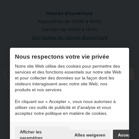
Heures d'ouverture
Aujourd'hui de 09:00 à 16:00
Demain de 09:00 à 16:00
Voir toutes les heures d'ouverture
S'abonner à notre newsletter
Nous respectons votre vie privée
Notre site Web utilise des cookies pour permettre des
services et des fonctions essentiels sur notre site Web
et pour collecter des données sur la façon dont les
Envo
visiteurs interagissent avec notre site Web, nos
Ik geef de toestemming om mijn gegevens te bewaren en
produits et nos services.
verwerken zoals aangegeven in onze
privacy statement
. *
En cliquant sur « Accepter », vous nous autorisez à
utiliser ces outils de publicité et d'analyse et vous
acceptez notre politique en matière de cookies.
NL
FR
DE
EN
Afficher les
Alles weigeren
Accepter
Gebruiksvoorwaarden & privacybeleid
paramètres