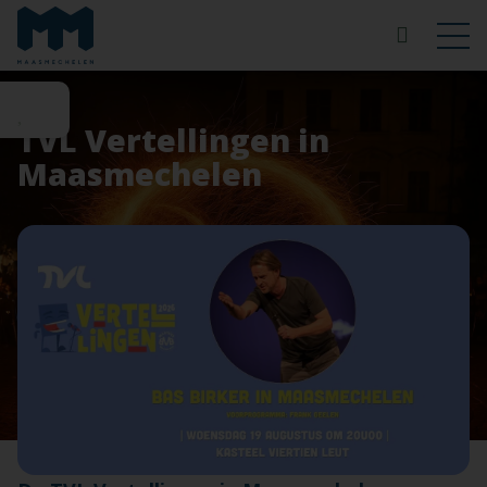
TVL Vertellingen in
Maasmechelen