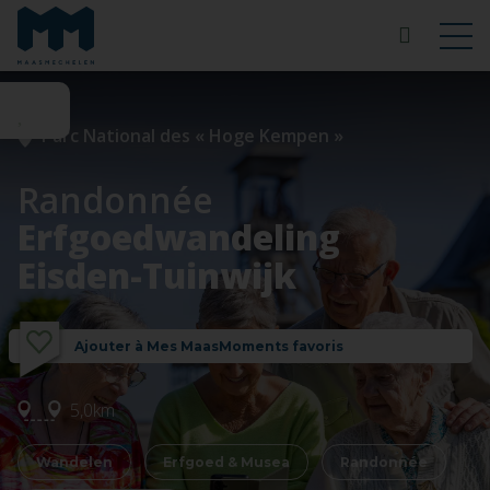
Parc National des « Hoge Kempen »
Randonnée
Erfgoedwandeling
Eisden-Tuinwijk
Ajouter à Mes MaasMoments favoris
5,0km
Wandelen
Erfgoed & Musea
Randonnée