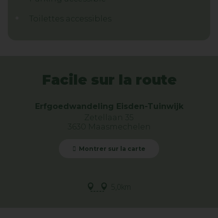
Toilettes accessibles
Facile sur la route
Erfgoedwandeling Eisden-Tuinwijk
Zetellaan 35
3630 Maasmechelen
Montrer sur la carte
5,0km