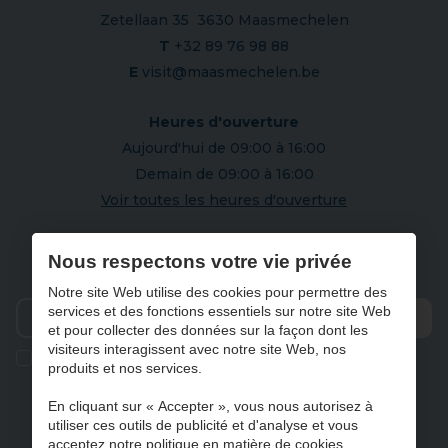
Zetellaan 35 3630 Maasmechelen
T
+32 89 76 98 88
E
visit@maasmechelen.be
Heures d'ouverture
Aujourd'hui de 09:00 à 16:00
Demain de 09:00 à 16:00
Voir toutes les heures d'ouverture
S'abonner à notre newsletter
Nous respectons votre vie privée
Notre site Web utilise des cookies pour permettre des
services et des fonctions essentiels sur notre site Web
et pour collecter des données sur la façon dont les
Envo
visiteurs interagissent avec notre site Web, nos
Ik geef de toestemming om mijn gegevens te bewaren en
produits et nos services.
verwerken zoals aangegeven in onze
privacy statement
. *
En cliquant sur « Accepter », vous nous autorisez à
utiliser ces outils de publicité et d'analyse et vous
acceptez notre politique en matière de cookies.