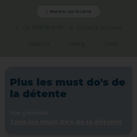
Montrer sur la carte
+32 (0)89 81 81 81
Visitez le site web
Kidsproof
Parking
Tickets
Plus les must do's de
la détente
Vue générale
Tous les must do's de la détente