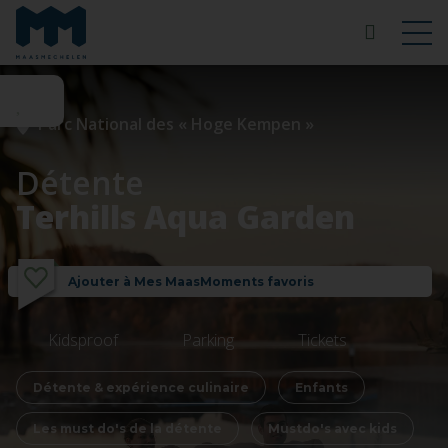
Parc National des « Hoge Kempen »
Détente
Terhills Aqua Garden
Ajouter à Mes MaasMoments favoris
Kidsproof
Parking
Tickets
Détente & expérience culinaire
Enfants
Les must do's de la détente
Mustdo's avec kids