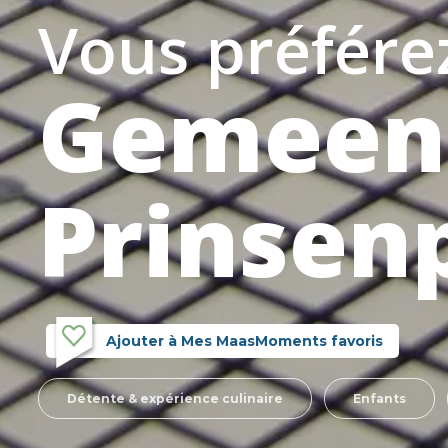
Vous préférez
Gemeent
Prinsen
Ajouter à Mes MaasMoments favoris
Détente & expérience culinaire
Enfants