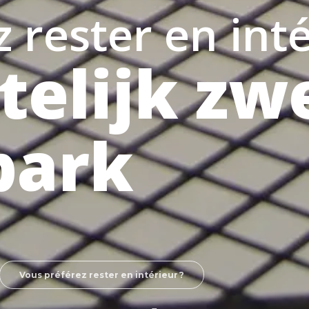
 rester en inté
elijk z
park
Vous préférez rester en intérieur ?