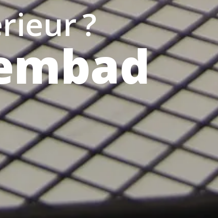
rieur ?
wembad