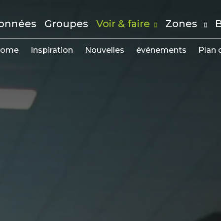
onnées
Groupes
Voir & faire
Zones
B
ome
Inspiration
Nouvelles
événements
Plan d