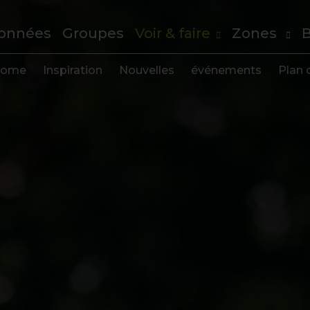
onnées
Groupes
Voir & faire
Zones
B
ome
Inspiration
Nouvelles
événements
Plan d