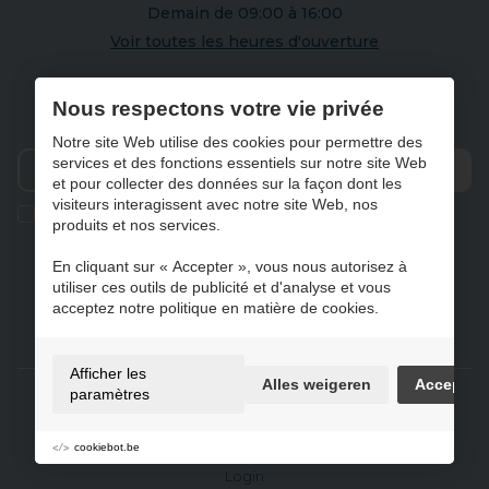
Demain de 09:00 à 16:00
Voir toutes les heures d'ouverture
S'abonner à notre newsletter
Nous respectons votre vie privée
Notre site Web utilise des cookies pour permettre des
services et des fonctions essentiels sur notre site Web
et pour collecter des données sur la façon dont les
Envo
visiteurs interagissent avec notre site Web, nos
Ik geef de toestemming om mijn gegevens te bewaren en
produits et nos services.
verwerken zoals aangegeven in onze
privacy statement
. *
En cliquant sur « Accepter », vous nous autorisez à
utiliser ces outils de publicité et d'analyse et vous
acceptez notre politique en matière de cookies.
NL
FR
DE
EN
Afficher les
Alles weigeren
Accepter
Gebruiksvoorwaarden & privacybeleid
paramètres
Cookie policy
Préférences de cookie
cookiebot.be
Sitemap
Login