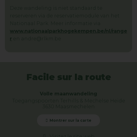
Deze wandeling is niet standaard te
reserveren via de reservatiemodule van het
Nationaal Park. Meer informatie via
www.nationaalparkhogekempen.be/nl/range
r
en andre@rlkm.be
Facile sur la route
Volle maanwandeling
Toegangspoorten Terhills & Mechelse Heide
3630 Maasmechelen
Montrer sur la carte
Visitez le site web