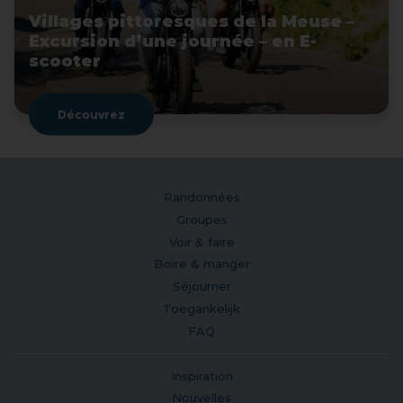
Villages pittoresques de la Meuse –
Excursion d’une journée – en E-
scooter
Découvrez
Randonnées
Groupes
Voir & faire
Boire & manger
Séjourner
Toegankelijk
FAQ
Inspiration
Nouvelles