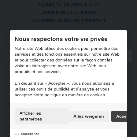
Aujourd'hui de 09:00 à 14:00
Demain de 09:00 à 14:00
Voir toutes les heures d'ouverture
S'abonner à notre newsletter
Nous respectons votre vie privée
Notre site Web utilise des cookies pour permettre des
services et des fonctions essentiels sur notre site Web
et pour collecter des données sur la façon dont les
Envo
visiteurs interagissent avec notre site Web, nos
Ik geef de toestemming om mijn gegevens te bewaren en
produits et nos services.
verwerken zoals aangegeven in onze
privacy statement
. *
En cliquant sur « Accepter », vous nous autorisez à
utiliser ces outils de publicité et d'analyse et vous
acceptez notre politique en matière de cookies.
NL
FR
DE
EN
Afficher les
Alles weigeren
Accepter
Gebruiksvoorwaarden & privacybeleid
paramètres
Cookie policy
Préférences de cookie
cookiebot.be
Sitemap