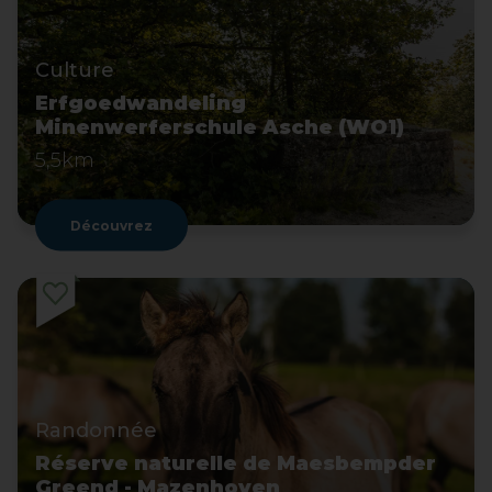
Culture
Erfgoedwandeling
Minenwerferschule Asche (WO1)
5,5km
Découvrez
Randonnée
Réserve naturelle de Maesbempder
Greend - Mazenhoven