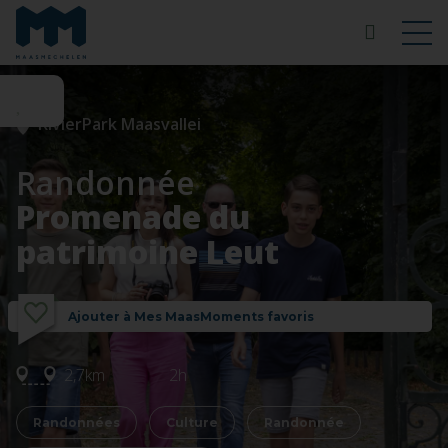
RivierPark Maasvallei
Randonnée
Promenade du
patrimoine Leut
Ajouter à Mes MaasMoments favoris
2,7km
2h
Randonnées
Culture
Randonnée