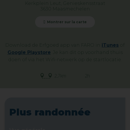
Kerkplein Leut, Genieskensstraat
3630 Maasmechelen
Montrer sur la carte
Download de Erfgoed app van FARO in
iTunes
of
Google Playstore
. Je kan dit op voorhand thuis
doen of via het Wifi-netwerk op de startlocatie.
2,7km
2h
Plus randonnée