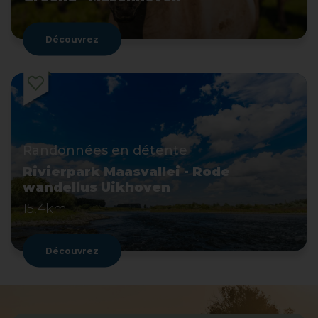
Découvrez
Randonnées en détente
Rivierpark Maasvallei - Rode
wandellus Uikhoven
15,4km
Découvrez