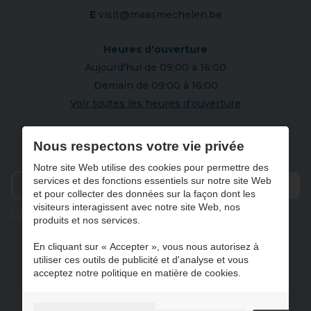
E
visit@maasmechelen.be
Heures d'ouverture
Aujourd'hui de 09:00 à 16:00
Demain de 09:00 à 16:00
Voir toutes les heures d'ouverture
S'abonner à notre newsletter
Nous respectons votre vie privée
Notre site Web utilise des cookies pour permettre des
services et des fonctions essentiels sur notre site Web
et pour collecter des données sur la façon dont les
Envo
visiteurs interagissent avec notre site Web, nos
Ik geef de toestemming om mijn gegevens te bewaren en
produits et nos services.
verwerken zoals aangegeven in onze
privacy statement
. *
En cliquant sur « Accepter », vous nous autorisez à
utiliser ces outils de publicité et d'analyse et vous
acceptez notre politique en matière de cookies.
NL
FR
DE
EN