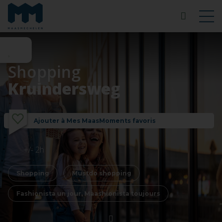
Shopping
Kruindersweg
Ajouter à Mes MaasMoments favoris
+/- 2h
Shopping
Mustdo shopping
Fashionista un jour, Maashionista toujours