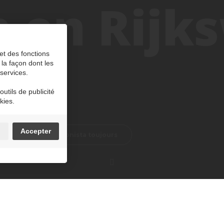
 en Rijk
et des fonctions
 la façon dont les
 services.
utils de publicité
kies.
n
Accepter
ista un jour, Maashionista toujours
Joseph Smeetslaan, la Dokter Haubenlaan et la N78