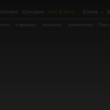
onnées
Groupes
Voir & faire
Zones
B
ome
Inspiration
Nouvelles
événements
Plan d