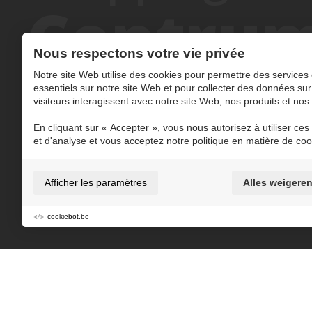
Centrum
Nous respectons votre vie privée
Notre site Web utilise des cookies pour permettre des services 
essentiels sur notre site Web et pour collecter des données sur
visiteurs interagissent avec notre site Web, nos produits et nos
Ajouter à Mes MaasMoments favoris
En cliquant sur « Accepter », vous nous autorisez à utiliser ces o
et d'analyse et vous acceptez notre politique en matière de coo
+/- 2h
Afficher les paramètres
Alles weigere
Shopping
Mustdo shopping
Fashion
cookiebot.be
Dans le centre de Maasmechelen, vous avez la 