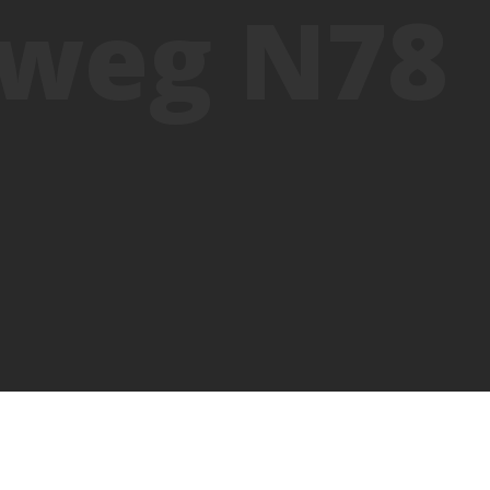
sweg N78
, l'artère de circulation centrale entre