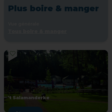
Plus boire & manger
Vue générale
Tous boire & manger
't Salamanderke