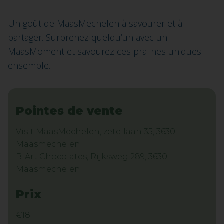
Un goût de MaasMechelen à savourer et à
partager. Surprenez quelqu’un avec un
MaasMoment et savourez ces pralines uniques
ensemble.
Pointes de vente
Visit MaasMechelen, zetellaan 35, 3630
Maasmechelen
B-Art Chocolates, Rijksweg 289, 3630
Maasmechelen
Prix
€18