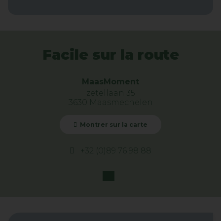
Facile sur la route
MaasMoment
zetellaan 35
3630 Maasmechelen
Montrer sur la carte
+32 (0)89 76 98 88