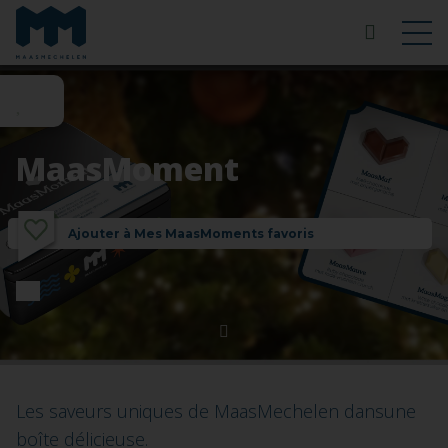
MaasMoment
Ajouter à Mes MaasMoments favoris
Les saveurs uniques de MaasMechelen dansune
boîte délicieuse.