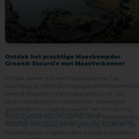
Ontdek het prachtige Maesbempder
Greend: Excursie met MaasVerkenner
Ontdek samen met een MaasVerkenner het
voormalig grindontginningsgebied Maesbempder
Greend. Naast een grote waterplas zijn er ook
verschillende kleine waterpartijen, bloemrijke
graslanden en wilgenstruwelen. Het sluit aan bij
Bij slecht weer kan het modderig zijn.
natuurgebied Mazenhoven en wordt begraasd doo
Wandelschoenen of laarzen zijn dan aangeraden.
halfwilde konikpaarden en galloway runderen. De
wandeling van ongeveer 8km brengt je eveneens