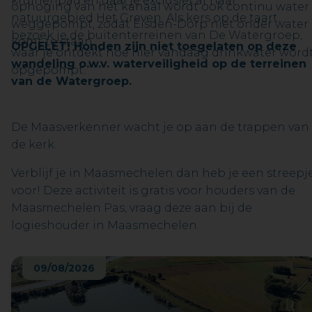
kruinenpad en daal je exclusief af naar
ophoging van het kanaal wordt ook continu water
natuurgebied Het Greven. Als kers op de taart
weggepompt, zodat Eisden-Dorp niet onder water
bezoek je de buitenterreinen van De Watergroep,
komt te staan.
OPGELET! Honden zijn niet toegelaten op deze
waar je ontdekt hoe hier vandaag drinkwater word
wandeling o.w.v. waterveiligheid op de terreinen
opgepompt.
van de Watergroep.
De Maasverkenner wacht je op aan de trappen van
de kerk.
Verblijf je in Maasmechelen dan heb je een streepj
voor! Deze activiteit is gratis voor houders van de
Maasmechelen Pas, vraag deze aan bij de
logieshouder in Maasmechelen.
09/08/2026