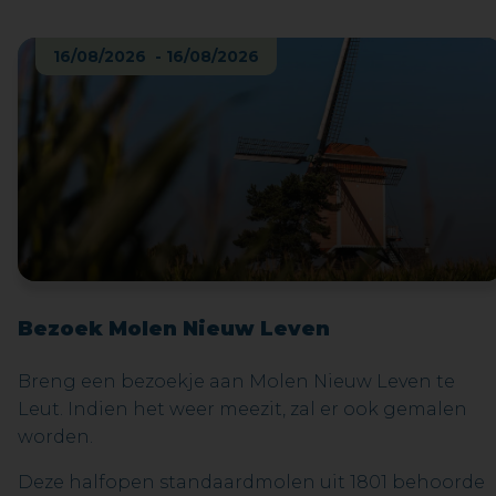
daarbij leuke wee: waar ze voorkomen, de culinaire
en geneeskrachtige eigenschappen, het
16/08/2026 - 16/08/2026
volksgebruik, … Denk maar aan de jeneverbes die
van oudsher gebruikt werd om de jenever op smaa
te brengen… en waar ook deze drank zijn naam aa
ontleend. Bij de proevertjes zitten typische
streekproducten zoals het Nationaal Park likeur,
keisnoepjes… Niet alle proevertjes zijn geschikt voo
kinderen.
Bezoek Molen Nieuw Leven
Breng een bezoekje aan Molen Nieuw Leven te
Leut. Indien het weer meezit, zal er ook gemalen
worden.
Deze halfopen standaardmolen uit 1801 behoorde