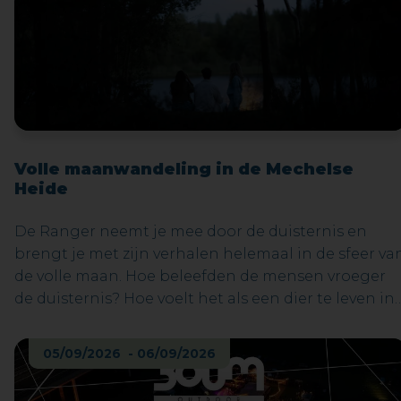
Volle maanwandeling in de Mechelse
Heide
De Ranger neemt je mee door de duisternis en
brengt je met zijn verhalen helemaal in de sfeer va
de volle maan. Hoe beleefden de mensen vroeger
de duisternis? Hoe voelt het als een dier te leven in
de nacht? Welke vreemde geluiden kan je ’s nachts
horen? Deze en vele andere vragen worden
05/09/2026 - 06/09/2026
beantwoord op de wandeling. Een zaklantaarn
mag je meenemen, maar slechts in noodgevallen