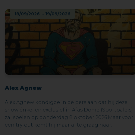
natuurgebieden. Slovenië is het meest westelijke
deel van het voormalige Joegoslavië. Het
18/09/2026 - 19/09/2026
combineert de grootsheid van de Alpen met de
charme van de Adriatische kust. Het betovert
bezoekers met zijn wondermooie natuur, rijke
cultuur en sfeervolle steden.
Alex Agnew
Alex Agnew kondigde in de pers aan dat hij deze
show énkel en exclusief in Afas Dome (Sportpaleis)
zal spelen op donderdag 8 oktober 2026.Maar voor
een try-out komt hij maar al te graag naar
Maasmechelen – ‘zijn’ Maasmechelen.In zijn meest