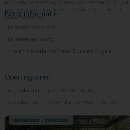
plek van ontmoeting, arbeid en ontspanning. Laat
je verrassen door unieke beelden en verhalen uit
Extra informatie
Maasmechelen.
° rolstoeltoegankelijk
° toiletten aanwezig
° 4 talen: Nederlands, Frans, Duits en Engels
Openingsuren
° maandag t/m vrijdag: 09u00 - 16u00
° zaterdag, zon- en feestdagen: 09u00 - 14u00
09/08/2026 - 25/10/2026