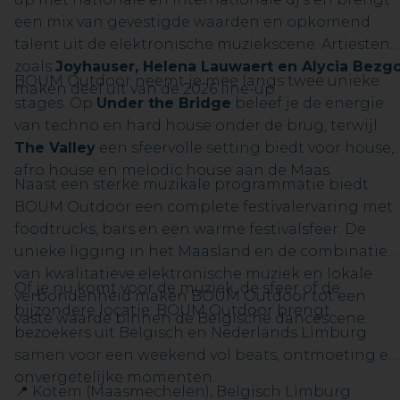
een mix van gevestigde waarden en opkomend
talent uit de elektronische muziekscene. Artiesten
zoals
Joyhauser, Helena Lauwaert en Alycia Bezg
BOUM Outdoor neemt je mee langs twee unieke
maken deel uit van de 2026 line-up.
stages. Op
Under the Bridge
beleef je de energie
van techno en hard house onder de brug, terwijl
The Valley
een sfeervolle setting biedt voor house,
afro house en melodic house aan de Maas.
Naast een sterke muzikale programmatie biedt
BOUM Outdoor een complete festivalervaring met
foodtrucks, bars en een warme festivalsfeer. De
unieke ligging in het Maasland en de combinatie
van kwalitatieve elektronische muziek en lokale
Of je nu komt voor de muziek, de sfeer of de
verbondenheid maken BOUM Outdoor tot een
bijzondere locatie: BOUM Outdoor brengt
vaste waarde binnen de Belgische dancescene.
bezoekers uit Belgisch en Nederlands Limburg
samen voor een weekend vol beats, ontmoeting en
onvergetelijke momenten.
📍 Kotem (Maasmechelen), Belgisch Limburg