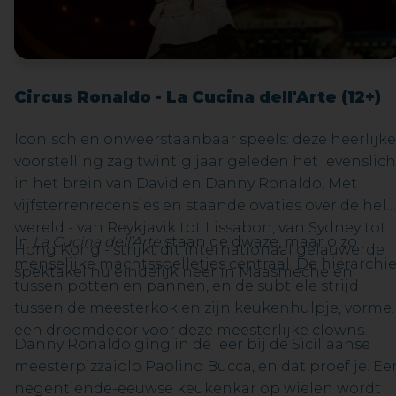
uitvoering met accordeon minder radicaal dan ze
op het eerste gezicht lijkt.Twee van Bachs krachtig
concerti voor klavecimbel worden gecombineerd
met het
Basel-concerto
van Stravinksy, Villa-Lobos’
Bachianas Brasileiras nr. 9
en het gloednieuwe
Circus Ronaldo - La Cucina dell'Arte (12+)
concerto
Betsubara
van Gwen Cresens.Wat al deze
werken verbindt, is geen eenvormige klank, maar
Iconisch en onweerstaanbaar speels: deze heerlijke
een gedeelde drijfveer: de behoefte om muziek
voorstelling zag twintig jaar geleden het levenslich
telkens opnieuw betekenis te geven. Bach
in het brein van David en Danny Ronaldo. Met
herschreef zichzelf. Stravinsky zocht houvast in
vijfsterrenrecensies en staande ovaties over de hele
vorm. Villa-Lobos maakte van Bach een
wereld - van Reykjavik tot Lissabon, van Sydney tot
In
La Cucina dell’Arte
staan de dwaze, maar o zo
wereldburger. En in
Betsubara
klinkt dezelfde
Hong Kong - strijkt dit internationaal gelauwerde
menselijke machtsspelletjes centraal. De hiërarchi
nieuwsgierigheid door: traditie niet bewaren door
spektakel nu eindelijk neer in Maasmechelen.
tussen potten en pannen, en de subtiele strijd
ze vast te zetten, maar door ze te laten
tussen de meesterkok en zijn keukenhulpje, vorme
bewegen. Het resultaat is een concert vol energie,
een droomdecor voor deze meesterlijke clowns.
ontdekking en puur muzikaal plezier
Danny Ronaldo ging in de leer bij de Siciliaanse
meesterpizzaiolo Paolino Bucca, en dat proef je. Ee
negentiende-eeuwse keukenkar op wielen wordt