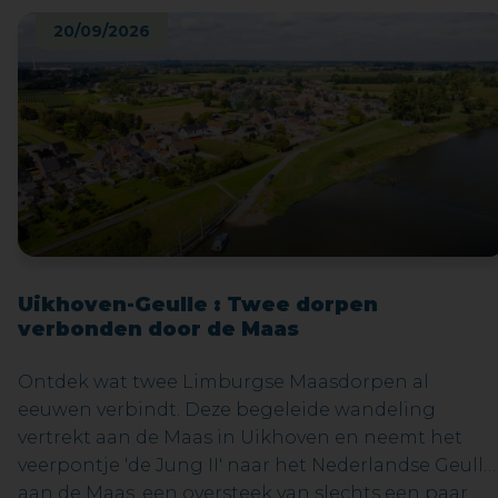
persoonlijke voorstelling tot nu toe gaat Alex op
20/09/2026
zoek naar helden. Vindt hij in deze duistere tijden
van oorlog, polarisatie, superhelden moeheid en
kneedbare waarheid nog iemand die wil strijden
voor de (echte) waarheid en rechtvaardigheid? Is hi
zelf in staat om die held te zijn? Of zijn er werkelijk
NO MORE HEROES?Bestel je tickets voor deze
exclusieve try-out nu!
Uikhoven-Geulle : Twee dorpen
verbonden door de Maas
Ontdek wat twee Limburgse Maasdorpen al
eeuwen verbindt. Deze begeleide wandeling
vertrekt aan de Maas in Uikhoven en neemt het
veerpontje 'de Jung II' naar het Nederlandse Geulle
aan de Maas, een oversteek van slechts een paar