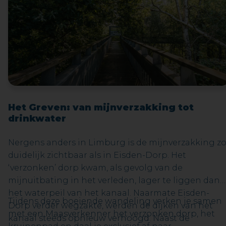
Het Greven: van mijnverzakking tot
drinkwater
Nergens anders in Limburg is de mijnverzakking z
duidelijk zichtbaar als in Eisden-Dorp. Het
‘verzonken’ dorp kwam, als gevolg van de
mijnuitbating in het verleden, lager te liggen dan
het waterpeil van het kanaal. Naarmate Eisden-
Tijdens deze boeiende wandeling verken je samen
Dorp verder wegzakte, werden de dijken van het
met een Maasverkenner het verzonken dorp, het
kanaal steeds opnieuw verhoogd. Naast de