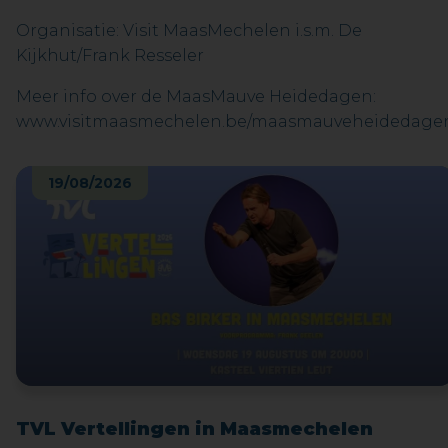
Organisatie: Visit MaasMechelen i.s.m. De
Kijkhut/Frank Resseler
Meer info over de MaasMauve Heidedagen:
www.visitmaasmechelen.be/maasmauveheidedage
19/08/2026
TVL Vertellingen in Maasmechelen