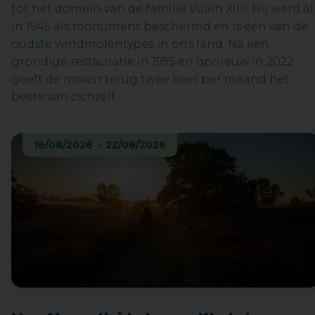
tot het domein van de familie Vilain XIIII. Hij werd al
in 1945 als monument beschermd en is één van de
oudste windmolentypes in ons land. Na een
grondige restauratie in 1995 en opnieuw in 2022
geeft de molen terug twee keer per maand het
beste van zichzelf.
16/08/2026 - 22/08/2026