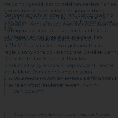
tot de nok gevuld met porseleinen serviezen en ee
verrassende selectie eetbare én jongleerbare
Een poëtische, hilarische en virtuoze voorstelling
ingrediënten. Zodra de fragiele keukenkastjes
voor volwassenen waar jongeren (12+) ook welkom
opengaan, komt alles tot leven: een accordeon kies
zijn.
zijn eigen pad, lepels dansen een tarantella op
wijnflessen en het ‘breekbare’ spektakel kan
spel: Danny Ronaldo en David Ronaldo -
beginnen.
muziek: David Van Keer en orgelbouw Decap -
regie: Danny Ronaldo - scenografie: David en Dann
Ronaldo - techniek: Nanosh Ronaldo -
productie: Lesley Verbeeck - coproducent Theater
op de Markt Dommelhof - met de steun
De vrolijkste keuken ter wereld. De stijfste hark
van Ministerie van de Vlaamse Gemeenschap, Stad
schatert met de capriolen en de slapstick.
Mechelen - foto: Frauke Verreyde
De Morgen****
Ronaldo meemaken is een heerlijke belevenis.