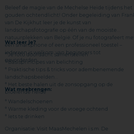
Beleef de magie van de Mechelse Heide tijdens het
gouden ochtendlicht! Onder begeleiding van Fran
van De Kijkhut leer je de kunst van
landschapsfotografie op één van de mooiste
natuurplekken van België. Of je nu fotografeert me
Wat leer je?
een smartphone of een professioneel toestel –
iedereen is welkom: van beginners tot
° Je foto doordacht samenstellen
gevorderden.
° Basisprincipes van belichting
° Praktische tips & tricks voor adembenemende
landschapsbeelden
° Het beste halen uit de zonsopgang op de
Wat meebrengen:
bloeiende heide
° Wandelschoenen
° Warme kleding voor de vroege ochtend
° Iets te drinken
Organisatie: Visit MaasMechelen i.s.m. De