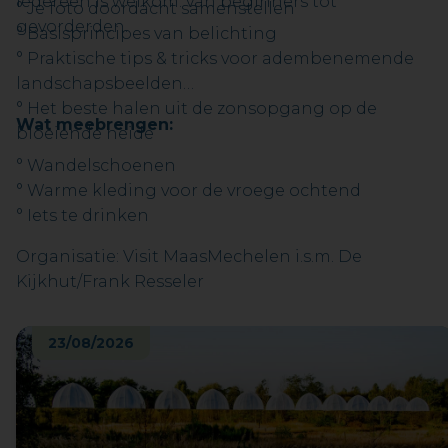
iedereen is welkom: van beginners tot
° Je foto doordacht samenstellen
gevorderden.
° Basisprincipes van belichting
° Praktische tips & tricks voor adembenemende
landschapsbeelden
° Het beste halen uit de zonsopgang op de
Wat meebrengen:
bloeiende heide
° Wandelschoenen
° Warme kleding voor de vroege ochtend
° Iets te drinken
Organisatie: Visit MaasMechelen i.s.m. De
Kijkhut/Frank Resseler
23/08/2026