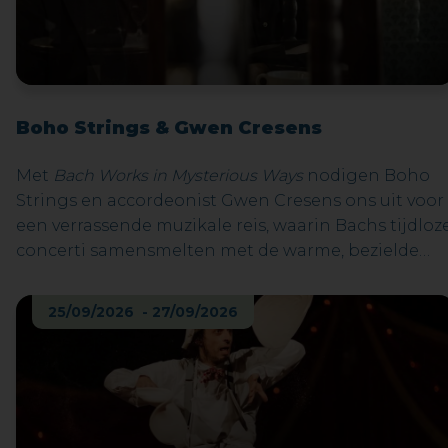
Boho Strings & Gwen Cresens
Met
Bach Works in Mysterious Ways
nodigen Boho
Strings en accordeonist Gwen Cresens ons uit voor
een verrassende muzikale reis, waarin Bachs tijdloz
concerti samensmelten met de warme, bezielde
klank van de accordeon.De muziek die wij vandaag
als ‘klassiek repertoire’ beschouwen, was in Bachs
25/09/2026 - 27/09/2026
eigen praktijk allesbehalve statisch. Hij herwerkte
voortdurend zijn eigen composities, paste ze aan
voor nieuwe bezettingen, herschreef en verfijnde.
Muziek was voor hem geen museumstuk, maar
levend materiaal. Dat maakt de stap naar een