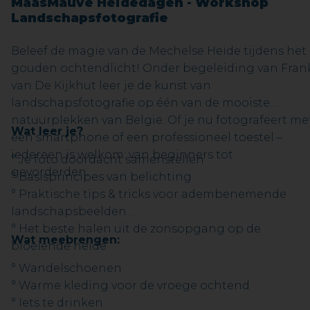
MaasMauve Heidedagen - Workshop
Landschapsfotografie
Beleef de magie van de Mechelse Heide tijdens het
gouden ochtendlicht! Onder begeleiding van Fran
van De Kijkhut leer je de kunst van
landschapsfotografie op één van de mooiste
natuurplekken van België. Of je nu fotografeert me
Wat leer je?
een smartphone of een professioneel toestel –
iedereen is welkom: van beginners tot
° Je foto doordacht samenstellen
gevorderden.
° Basisprincipes van belichting
° Praktische tips & tricks voor adembenemende
landschapsbeelden
° Het beste halen uit de zonsopgang op de
Wat meebrengen:
bloeiende heide
° Wandelschoenen
° Warme kleding voor de vroege ochtend
° Iets te drinken