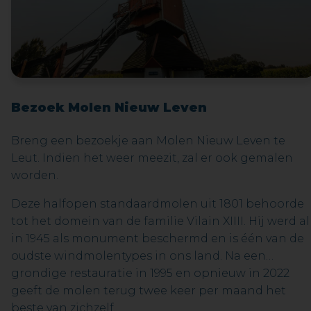
Bezoek Molen Nieuw Leven
Breng een bezoekje aan Molen Nieuw Leven te
Leut. Indien het weer meezit, zal er ook gemalen
worden.
Deze halfopen standaardmolen uit 1801 behoorde
tot het domein van de familie Vilain XIIII. Hij werd al
in 1945 als monument beschermd en is één van de
oudste windmolentypes in ons land. Na een
grondige restauratie in 1995 en opnieuw in 2022
geeft de molen terug twee keer per maand het
beste van zichzelf.