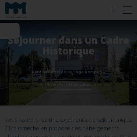
Séjourner dans un Cadre
Historique
Parc National des « Hoge Kempen »
RivierPark Maasvallei
Vous recherchez une expérience de séjour unique
? Maasmechelen propose des hébergements
alliant patrimoine historique et luxe moderne. Que