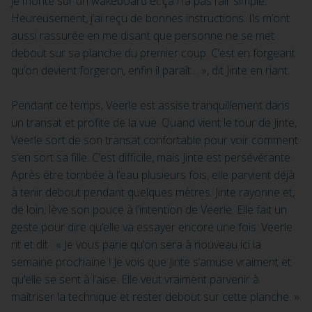
je monte sur un wakeboard et ça n’a pas l’air simple.
Heureusement, j’ai reçu de bonnes instructions. Ils m’ont
aussi rassurée en me disant que personne ne se met
debout sur sa planche du premier coup. C’est en forgeant
qu’on devient forgeron, enfin il paraît… », dit Jinte en riant.
Pendant ce temps, Veerle est assise tranquillement dans
un transat et profite de la vue. Quand vient le tour de Jinte,
Veerle sort de son transat confortable pour voir comment
s’en sort sa fille. C’est difficile, mais Jinte est persévérante.
Après être tombée à l’eau plusieurs fois, elle parvient déjà
à tenir debout pendant quelques mètres. Jinte rayonne et,
de loin, lève son pouce à l’intention de Veerle. Elle fait un
geste pour dire qu’elle va essayer encore une fois. Veerle
rit et dit : « Je vous parie qu’on sera à nouveau ici la
semaine prochaine ! Je vois que Jinte s’amuse vraiment et
qu’elle se sent à l’aise. Elle veut vraiment parvenir à
maîtriser la technique et rester debout sur cette planche. »