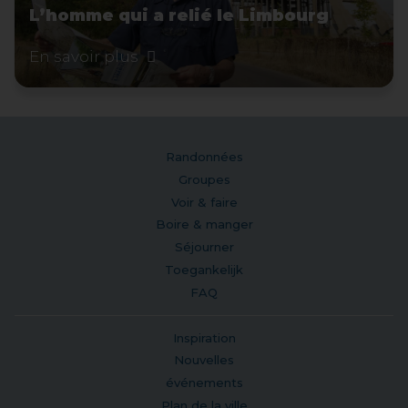
L’homme qui a relié le Limbourg
En savoir plus
Randonnées
Groupes
Voir & faire
Boire & manger
Séjourner
Toegankelijk
FAQ
Inspiration
Nouvelles
événements
Plan de la ville