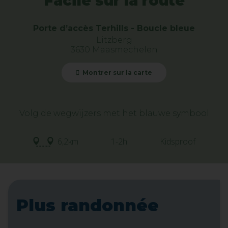
Facile sur la route
Porte d’accès Terhills - Boucle bleue
Litzberg
3630 Maasmechelen
Montrer sur la carte
Volg de wegwijzers met het blauwe symbool
6,2km
1-2h
Kidsproof
Plus randonnée