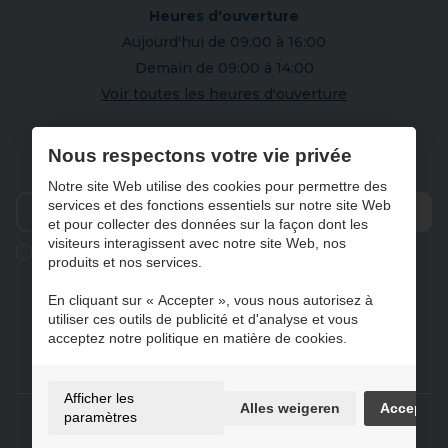
Heures d'ouverture
Aujourd'hui de 09:00 à 16:00
Demain de 09:00 à 14:00
Voir toutes les heures d'ouverture
S'abonner à notre newsletter
Nous respectons votre vie privée
Notre site Web utilise des cookies pour permettre des
services et des fonctions essentiels sur notre site Web
et pour collecter des données sur la façon dont les
Envo
visiteurs interagissent avec notre site Web, nos
Ik geef de toestemming om mijn gegevens te bewaren en
produits et nos services.
verwerken zoals aangegeven in onze
privacy statement
. *
En cliquant sur « Accepter », vous nous autorisez à
utiliser ces outils de publicité et d'analyse et vous
acceptez notre politique en matière de cookies.
NL
FR
DE
EN
Afficher les
Alles weigeren
Accepter
Gebruiksvoorwaarden & privacybeleid
paramètres
Cookie policy