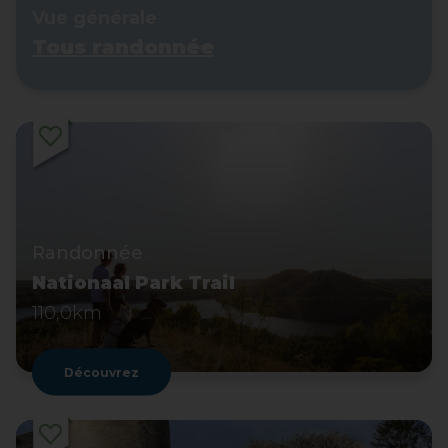
Vue générale
Tous randonnée
Randonnée
Nationaal Park Trail
110,0km
Découvrez