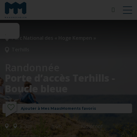
Parc National des « Hoge Kempen »
Terhills
Randonnée
Porte d’accès Terhills -
Boucle bleue
Ajouter à Mes MaasMoments favoris
6,2km
1-2h
Kidsproof