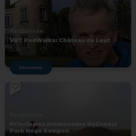
Randonnée
VRT PodWalks: Château de Leut
5,0km
Découvrez
Randonnée
Principales promenades Nationaal
Park Hoge Kempen