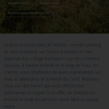
Randonnées
Randonnée
Randonnées en détente
La boucle bleue part de Terhills - entrée Litzberg
et vous emmène sur 5,4 km à travers le Parc
National des « Hoge Kempen », sur des chemins
sinueux, à travers la forêt et le long de l’eau. En
chemin, vous profiterez de vues imprenables sur
l’eau et atteindrez le sommet du Terril. Reposez-
vous sur des bancs qui vous offrent des
panoramas à couper le souffle, ou trouvez un
endroit le long du parcours pour faire un pique-
nique.