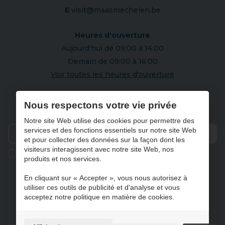
E
visit@maasmechelen.be
Heures d'ouverture
Aujourd'hui de 09:00 à 14:00
Demain de 09:00 à 16:00
Voir toutes les heures d'ouverture
S'abonner à notre newsletter
Nous respectons votre vie privée
Notre site Web utilise des cookies pour permettre des
services et des fonctions essentiels sur notre site Web
et pour collecter des données sur la façon dont les
Envo
visiteurs interagissent avec notre site Web, nos
Ik geef de toestemming om mijn gegevens te bewaren en
produits et nos services.
verwerken zoals aangegeven in onze
privacy statement
. *
En cliquant sur « Accepter », vous nous autorisez à
utiliser ces outils de publicité et d'analyse et vous
acceptez notre politique en matière de cookies.
NL
FR
DE
EN