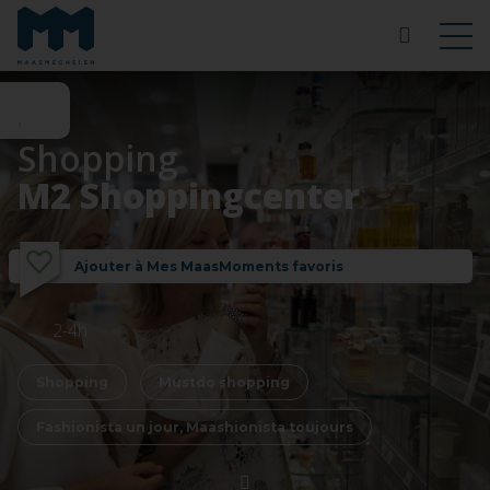
Shopping
M2 Shoppingcenter
Ajouter à Mes MaasMoments favoris
2-4h
Shopping
Mustdo shopping
Fashionista un jour, Maashionista toujours