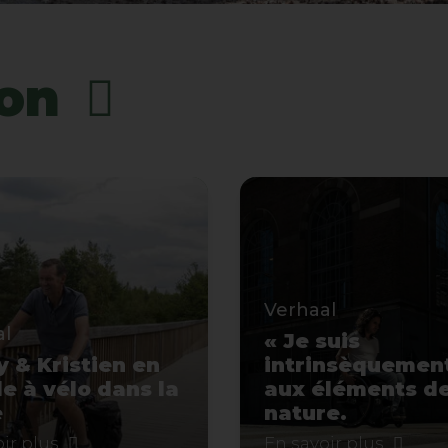
ion
Verhaal
al
« Je suis
 & Kristien en
intrinsèquement
e à vélo dans la
aux éléments de
e
nature.
ir plus
En savoir plus