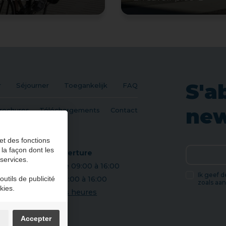
S'a
r
Séjourner
Toegankelijk
FAQ
new
rochures
Téléchargements
Contact
et des fonctions
 la façon dont les
Heures d'ouverture
 services.
Aujourd'hui de 09:00 à 16:00
Ik geef 
utils de publicité
Demain de 09:00 à 16:00
zoals aa
kies.
Voir toutes les heures
d'ouverture
n
Accepter