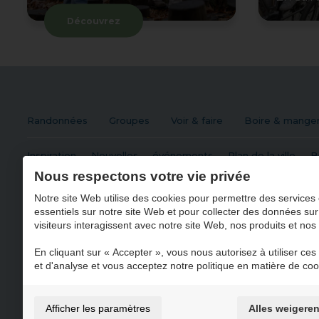
Découvrez
Randonnées
Groupes
Voir & faire
Boire & mange
Inspiration
Nouvelles
événements
Plan de la ville
B
Nous respectons votre vie privée
Notre site Web utilise des cookies pour permettre des services 
essentiels sur notre site Web et pour collecter des données sur
Visit Maasmechelen
visiteurs interagissent avec notre site Web, nos produits et nos
Zetellaan 35 3630
Maasmechelen
En cliquant sur « Accepter », vous nous autorisez à utiliser ces o
T
+32 89 76 98 88
et d'analyse et vous acceptez notre politique en matière de coo
E
visit@maasmechelen.be
Afficher les paramètres
Alles weigere