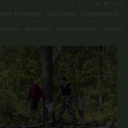
NL
FR
DE
EN
oire & manger
Séjourner
Toegankelijk
e la ville
Brochures
Téléchargements
Contact