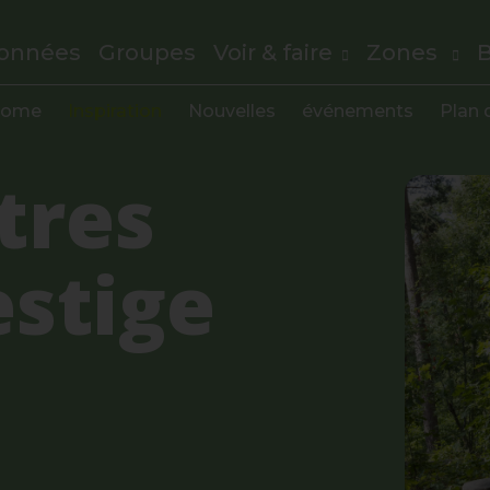
onnées
Groupes
Voir & faire
Zones
B
ome
Inspiration
Nouvelles
événements
Plan d
tres
estige