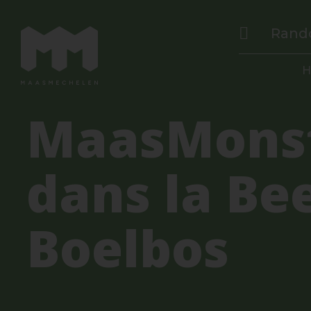
Rand
H
MaasMons
dans la Be
Boelbos