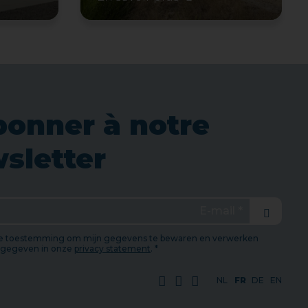
bonner à notre
sletter
Envoyer
de toestemming om mijn gegevens te bewaren en verwerken
ngegeven in onze
privacy statement
. *
NL
FR
DE
EN