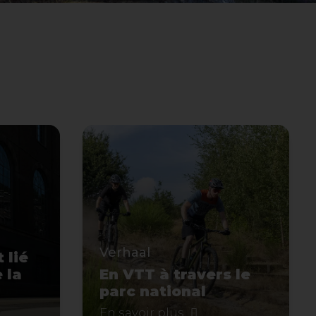
Verhaal
 lié
 la
En VTT à travers le
parc national
En savoir plus