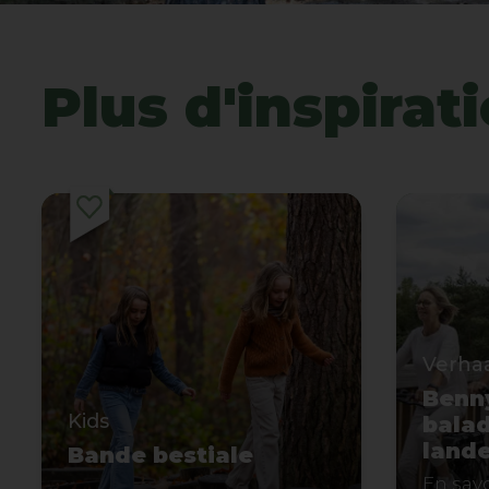
Plus d'inspirat
Verha
Benny
Kids
balad
land
Bande bestiale
En savo